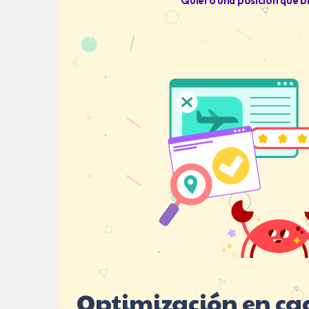
Quiero una posición que br
Optimización en ca