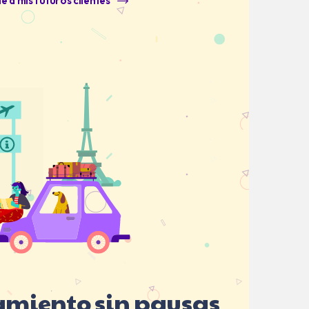
e a mis futuros clientes
iento sin pausas