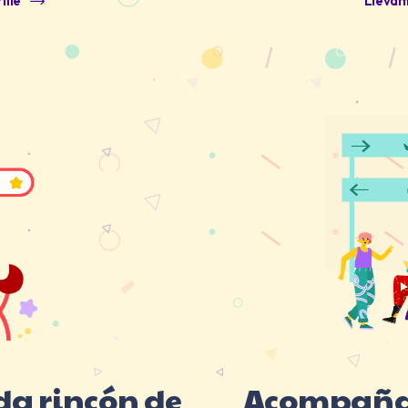
ille
Llévam
da rincón de
Acompañam