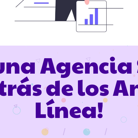
 una Agencia 
rás de los A
Línea!